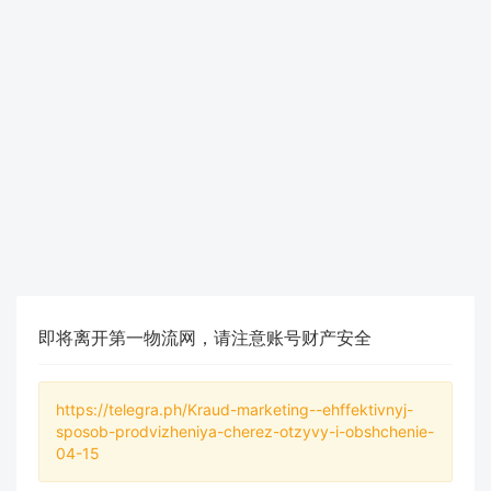
即将离开第一物流网，请注意账号财产安全
https://telegra.ph/Kraud-marketing--ehffektivnyj-
sposob-prodvizheniya-cherez-otzyvy-i-obshchenie-
04-15