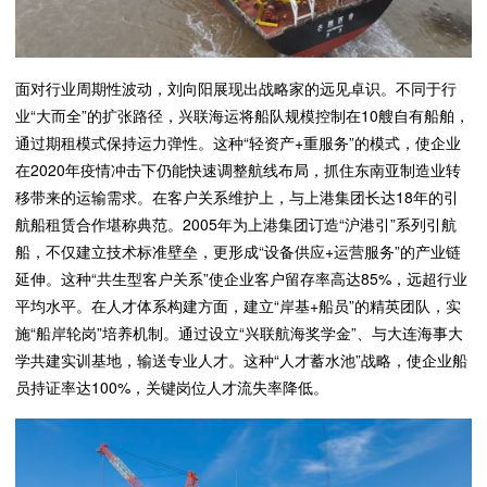
面对行业周期性波动，刘向阳展现出战略家的远见卓识。不同于行
业“大而全”的扩张路径，兴联海运将船队规模控制在10艘自有船舶，
通过期租模式保持运力弹性。这种“轻资产+重服务”的模式，使企业
在2020年疫情冲击下仍能快速调整航线布局，抓住东南亚制造业转
移带来的运输需求。在客户关系维护上，与上港集团长达18年的引
航船租赁合作堪称典范。2005年为上港集团订造“沪港引”系列引航
船，不仅建立技术标准壁垒，更形成“设备供应+运营服务”的产业链
延伸。这种“共生型客户关系”使企业客户留存率高达85%，远超行业
平均水平。在人才体系构建方面，建立“岸基+船员”的精英团队，实
施“船岸轮岗”培养机制。通过设立“兴联航海奖学金”、与大连海事大
学共建实训基地，输送专业人才。这种“人才蓄水池”战略，使企业船
员持证率达100%，关键岗位人才流失率降低。