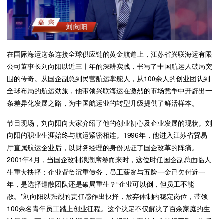
在国际海运这条连接全球供应链的黄金航道上，江苏省兴联海运有限
公司董事长刘向阳以近三十年的深耕实践，书写了中国航运人破局突
围的传奇。从国企副总到民营航运掌舵人，从100余人的创业团队到
全球布局的航运劲旅，他带领兴联海运在激烈的市场竞争中开辟出一
条差异化发展之路，为中国航运业的转型升级提供了鲜活样本。
节目现场，刘向阳向大家介绍了他的创业初心及企业发展的现状。刘
向阳的职业生涯始终与航运紧密相连。1996年，他进入江苏省贸易
厅直属航运企业后，以财务经理的身份见证了国企改革的阵痛。
2001年4月，当国企改制浪潮席卷而来时，这位时任国企副总面临人
生重大抉择：企业背负沉重债务，员工薪资与五险一金已欠付近一
年，是选择遣散团队还是破局重生？“企业可以倒，但员工不能
散。”刘向阳以强烈的责任感作出抉择，放弃体制内稳定岗位，带领
100余名青年员工踏上创业征程。这个决定不仅解决了百余家庭的生