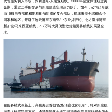
代管服务切入市场，深耕远东-东南亚航线。2006年企业抓住航运黄
金期，通过二手船交易与新船建造实现运力跃升。如今，公司已形成
由10艘自有船舶和期租船舶组成的复合船队，航线覆盖全球60余个
国家和地区，开辟了连云港至东南亚/中东杂货班轮、北方渤海湾至
新加坡/马来西亚航线，5.7万吨大灵便型散货船更将航线拓展至全
球。
在服务模式创新上，兴联海运首创“配货预案优化机制”，针对新航线
派专人研究卸船方案，通过数智化手段实现货物保管与航行安全的全