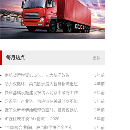
每月热点
更多
南航货运增资33.5亿，三大航混改告
5年前
助力双循环，菜鸟欧洲最大智慧物流枢纽
4年前
快递基础设施建设被纳入北京市政府工作
5年前
习近平：产业链、供应链在关键时刻不能
5年前
饿了么新年伊始频现负面时，投资餐饮机
5年前
旷视徐庆才谈“AI+物流”：2020
5年前
“全国两会”期间，进京邮件快件全面实
5年前