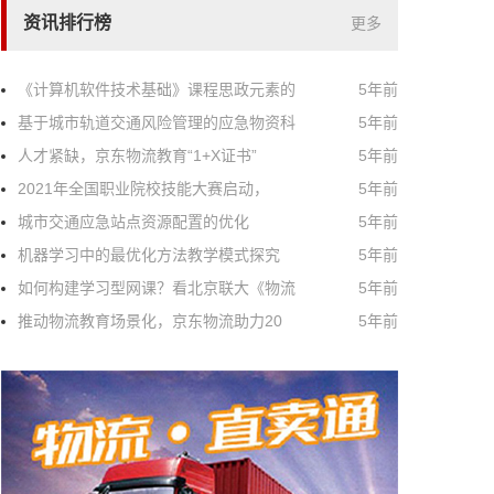
资讯排行榜
更多
《计算机软件技术基础》课程思政元素的
5年前
基于城市轨道交通风险管理的应急物资科
5年前
人才紧缺，京东物流教育“1+X证书”
5年前
2021年全国职业院校技能大赛启动，
5年前
城市交通应急站点资源配置的优化
5年前
机器学习中的最优化方法教学模式探究
5年前
如何构建学习型网课？看北京联大《物流
5年前
推动物流教育场景化，京东物流助力20
5年前