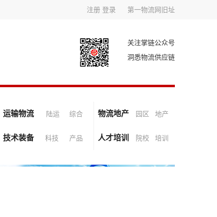
注册
登录
第一物流网旧址
关注掌链公众号
洞悉物流供应链
运输物流
物流地产
陆运
综合
园区
地产
技术装备
人才培训
科技
产品
院校
培训