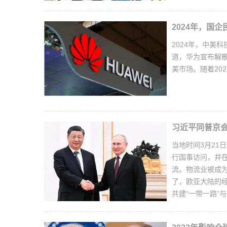
2024年，国
2024年，中美
道，华为宣布解
美市场。随着20
习近平同普京
当地时间3月21
行国事访问，并
流。物流业被成
了，欧亚大陆的
共建“一带一路”