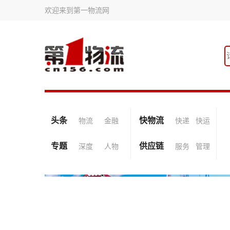
欢迎来到第一物流网
头条
快物流
物流
金融
快递
快运
专题
供应链
深度
人物
服务
管理