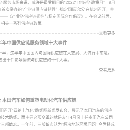
链服务市场来说，或许是最受瞩目的“2022年供应链政策月”。9月
府首次举办的“产业链供应链韧性与稳定国际论坛”在杭州召开，并
”——《产业链供应链韧性与稳定国际合作倡议》。在会议前后，
台相关一系列供应链政策。
查看更多
上半年中国供应链服务领域十大事件
过一半，这半年中国国内与国际供应链在大变局、大流行中前进。
网选出十件影响物流与供应链的十件大事。
查看更多
 本田汽车如何重塑电动化汽车供应链
本田召开“四轮电气化”路线图新闻发布会，展示了本田汽车的供应
的技术路线。而主导这项变革的就是去年4月份上任本田汽车公司
三部敏宏。一年前，三部敏宏认为“解决地球环境问题” 今后将成