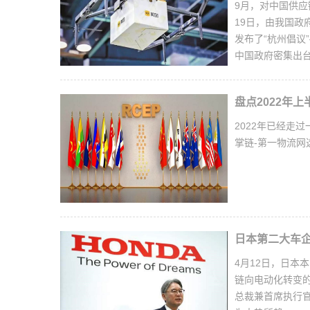
9月，对中国供应
19日，由我国政
发布了“杭州倡议
中国政府密集出
盘点2022年
2022年已经走
掌链-第一物流
日本第二大车企
4月12日，日本
链向电动化转变
总裁兼首席执行官