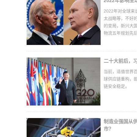
2022年影响
2022年对全球
太战略等，不好的
的变局，新兴大
物流五年规划先
二十大前后，习
当前，适值世界
球供应链重构，部
链安全稳定。
制造业强国从供
市？