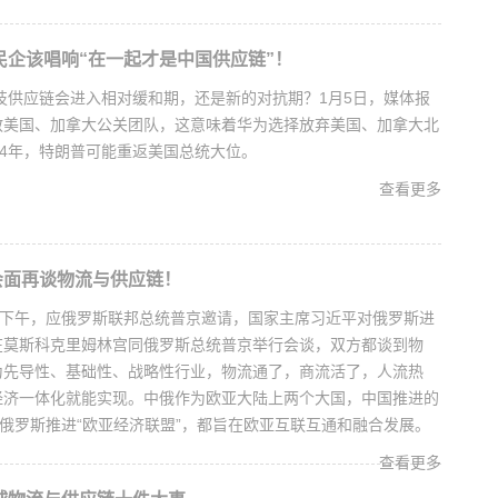
企民企该唱响“在一起才是中国供应链”！
科技供应链会进入相对缓和期，还是新的对抗期？1月5日，媒体报
散美国、加拿大公关团队，这意味着华为选择放弃美国、加拿大北
24年，特朗普可能重返美国总统大位。
查看更多
会面再谈物流与供应链！
日下午，应俄罗斯联邦总统普京邀请，国家主席习近平对俄罗斯进
在莫斯科克里姆林宫同俄罗斯总统普京举行会谈，双方都谈到物
为先导性、基础性、战略性行业，物流通了，商流活了，人流热
经济一体化就能实现。中俄作为欧亚大陆上两个大国，中国推进的
与俄罗斯推进“欧亚经济联盟”，都旨在欧亚互联互通和融合发展。
查看更多