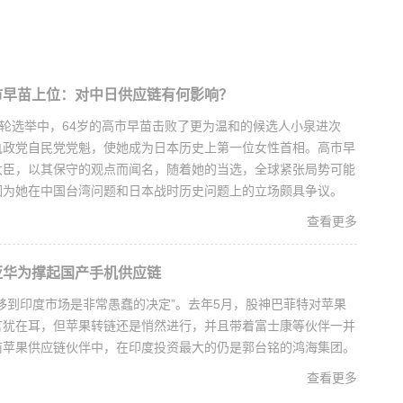
市早苗上位：对中日供应链有何影响？
二轮选举中，64岁的高市早苗击败了更为温和的候选人小泉进次
执政党自民党党魁，使她成为日本历史上第一位女性首相。高市早
大臣，以其保守的观点而闻名，随着她的当选，全球紧张局势可能
因为她在中国台湾问题和日本战时历史问题上的立场颇具争议。
查看更多
亚华为撑起国产手机供应链
移到印度市场是非常愚蠢的决定”。去年5月，股神巴菲特对苹果
言犹在耳，但苹果转链还是悄然进行，并且带着富士康等伙伴一并
前苹果供应链伙伴中，在印度投资最大的仍是郭台铭的鸿海集团。
查看更多