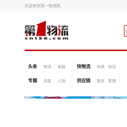
欢迎来到第一物流网
头条
快物流
物流
金融
快递
快运
专题
供应链
深度
人物
服务
管理