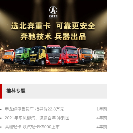
推荐专题
申龙纯电售货车 指导价22.8万元
1年前
2021年东风柳汽：谋篇百年 冲刺国
4年前
高端轻卡 陕汽轻卡K5000上市
4年前