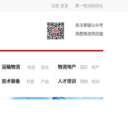
注册
登录
第一物流网旧址
关注掌链公众号
洞悉物流供应链
运输物流
物流地产
陆运
综合
园区
地产
技术装备
人才培训
科技
产品
院校
培训