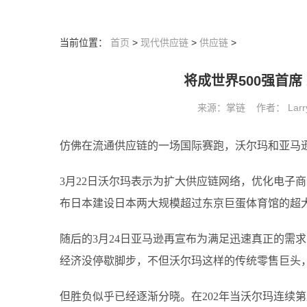
当前位置：
首页
>
现代供应链
>
供应链
>
将成世界500强首
来源：掌链 作者： Larry 
仿佛在流通供应链的一场国际赛跑，沃尔玛和亚马
3月22日沃尔玛表示为扩大供应链网络，优化电子
布日本建设日本两大规模超过东京巨蛋体育馆的超
随后的3月24日亚马逊再宣布为满足迅速真正的需
经济没停歇脚步，不但沃尔玛这样的传统零售巨头
但胜负似乎已经逐渐分晓。在202年当沃尔玛连续第