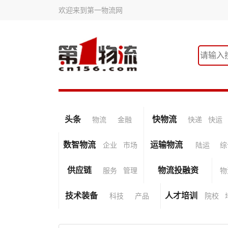
欢迎来到第一物流网
头条
快物流
物流
金融
快递
快运
数智物流
运输物流
企业
市场
陆运
综
供应链
物流投融资
服务
管理
物
技术装备
人才培训
科技
产品
院校