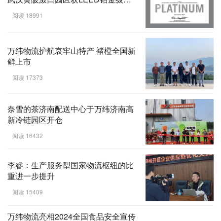
证
阅读 18991
万纬物流护航哀牢山特产 褚橙全国新
鲜上市
阅读 17373
奈雪的茶济南配送中心于万纬济南高
新冷链园区开仓
阅读 16432
李睿：生产服务型国家物流枢纽的比
重进一步提升
阅读 15409
万纬物流亮相2024全国食品安全宣传