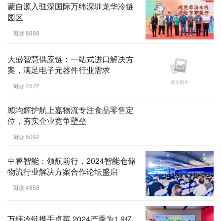
蒙自源入驻深国际万纬深圳龙华冷链
园区
阅读 8888
大盛智慧供应链：一站式进口解决方
案，满足电子元器件行业需求
阅读 4572
顾均辉护航上嘉物流专注食品零售定
位，夯实企业竞争壁垒
阅读 5092
中睿智能：领航前行，2024智能仓储
物流行业解决方案合作论坛盛启
阅读 4858
万纬冷链携手卓莓 2024产季为1.9亿