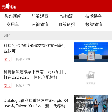
头条新闻
前沿观察
快物流
技术装备
商用车
运输物流
政策研报
数智物流
园区
科捷“小金”物流仓储数智化案例获行
业认可
热门
阅读 2683
科捷物流连续拿下云南白药双项目，
打造B2B+B2C一体化仓配标杆
热门
阅读 2673
Datalogic得利捷重磅发布Skorpio X4
0/45与Falcon X60/65：新一代移动数
据终端全面赋能高强度智能仓储