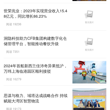
世荣兆业：2023年实现营业收入15.4
8亿元，同比增长86.23%
阅读 19236
洞隐科技助力CFB集团构建数字化仓
储管理平台，智能推动餐饮升级
阅读 7351
2024年首船新西兰佳沛奇异果抵沪，
万纬上海临港园区顺利接驳
阅读 16279
思谋与格力、域塔达成战略合作 持续
赋能大湾区智慧物流
阅读 19173