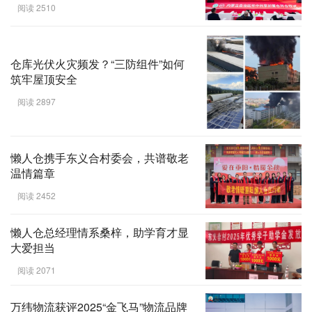
阅读 2510
仓库光伏火灾频发？“三防组件”如何
筑牢屋顶安全
阅读 2897
懒人仓携手东义合村委会，共谱敬老
温情篇章
阅读 2452
懒人仓总经理情系桑梓，助学育才显
大爱担当
阅读 2071
万纬物流获评2025“金飞马”物流品牌