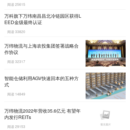
阅读 25615
万科旗下万纬南昌昌北冷链园区获得L
EED金级最终认证
阅读 33820
万纬物流与上海农投集团签署战略合
作协议
阅读 32317
智能仓储利用AGV快速回本的五种方
式
阅读 14849
万纬物流2022年营收35.6亿元 有望年
内发行REITs
阅读 29153