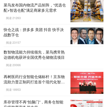
菜鸟发布国内物流产品矩阵，“优选仓
配+智选仓配”满足商家多元需求
阅读 21263
快仓之战：拼多多 美团 抖音 快手决
战数字仓
阅读 23157
数智物流能力持续领先，菜鸟携常熟
达德机电获评全国优秀仓储物流项目
阅读 20066
再树医药行业智能仓储标杆！京东物
流助力普正制药打造首个现代化智能
物流中心
阅读 18953
库存管理不再“拍脑门”，商务仓智能