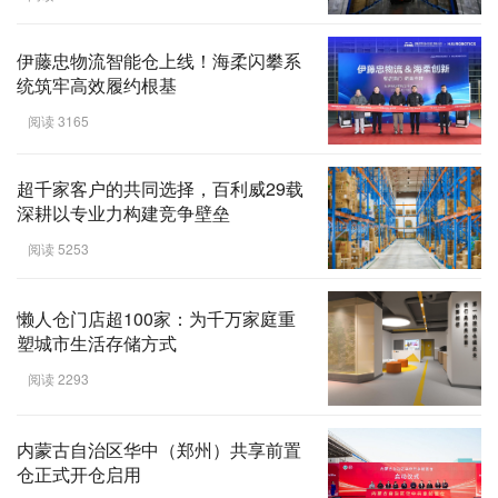
伊藤忠物流智能仓上线！海柔闪攀系
统筑牢高效履约根基
阅读 3165
超千家客户的共同选择，百利威29载
深耕以专业力构建竞争壁垒
阅读 5253
懒人仓门店超100家：为千万家庭重
塑城市生活存储方式
阅读 2293
内蒙古自治区华中（郑州）共享前置
仓正式开仓启用