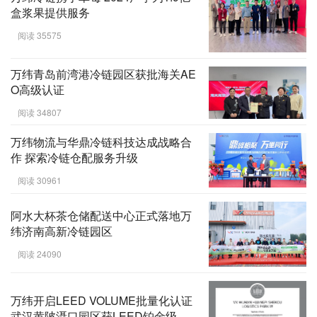
盒浆果提供服务
阅读 35575
万纬青岛前湾港冷链园区获批海关AE
O高级认证
阅读 34807
万纬物流与华鼎冷链科技达成战略合
作 探索冷链仓配服务升级
阅读 30961
阿水大杯茶仓储配送中心正式落地万
纬济南高新冷链园区
阅读 24090
万纬开启LEED VOLUME批量化认证
武汉黄陂滠口园区获LEED铂金级认