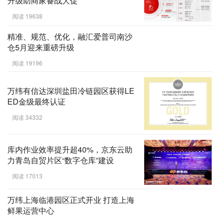
升级助商家备战大促
阅读 19638
精准、规范、优化，融汇爱普司南沙
仓5月迎来重磅升级
阅读 19196
万纬有信达深圳盐田冷链园区获得LE
ED金级最终认证
阅读 34332
库内作业效率提升超40%，京东云助
力青岛自贸片区“数字仓库”建设
阅读 17013
万纬上海临港园区正式开业 打造上海
鲜果运营中心