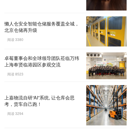
懒人仓安全智能仓储服务覆盖全城，
北京仓储再升级
阅读 3380
卓莓董事会和全球领导团队莅临万纬
上海奉贤临港园区参观交流
阅读 8523
上嘉物流自研“AI”系统, 让仓库会思
考，货车自己跑！
阅读 3294