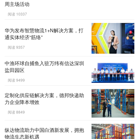
周主场活动
阅读 10337
华为发布智慧物流1+N解决方案，打
通实体经济“筋络”
阅读 9357
中渔环球自捕鱼入驻万纬有信达深圳
盐田园区
阅读 9499
定制化供应链解决方案，德邦快递助
力企业降本增效
阅读 8849
纵达物流助力中国白酒新发展，拥抱
物流生态新机遇