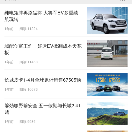
纯电矩阵再添猛将 大将军EV多重续
航玩转
1年前
阅读 11224
城配创富王炸！好运EV掀翻成本天花
板
1年前
阅读 11458
长城皮卡1-4月全球累计销售67505辆
1年前
阅读 10676
够劲够野够安全 五一假期与长城2.4T
越
1年前
阅读 9986