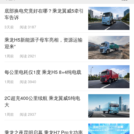
底部换电究竟好在哪？乘龙翼威5牵引
车告诉
3天前
阅读 3187
乘龙H5新能源子母车亮相，资源运输
迎来“
1周前
阅读 2921
每公里电耗仅1度 乘龙H5 8×4纯电载
1周前
阅读 3940
2C超充400公里续航 乘龙翼威5纯电
大
1周前
阅读 2937
乘龙之夜昆明启幕 乘龙H7 Pro大功率