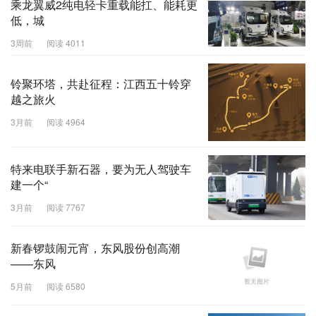
乘龙翼威2纯电轻卡重载能扛、能耗更
低，城
3周前
阅读 4011
铃聚环塔，共赴征程：江西五十铃穿
越之旅火
3月前
阅读 4964
特来电联手新石器，要为无人驾驶车
建一个“
3月前
阅读 7767
新春锣鼓闹元宵，东风股份创高潮
——东风
5月前
阅读 6580