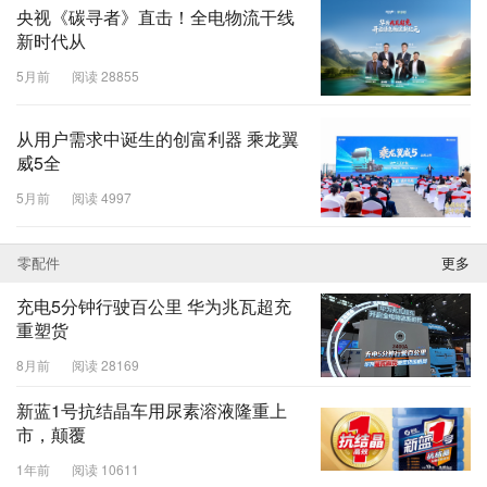
央视《碳寻者》直击！全电物流干线
新时代从
5月前
阅读 28855
从用户需求中诞生的创富利器 乘龙翼
威5全
5月前
阅读 4997
零配件
更多
充电5分钟行驶百公里 华为兆瓦超充
重塑货
8月前
阅读 28169
新蓝1号抗结晶车用尿素溶液隆重上
市，颠覆
1年前
阅读 10611