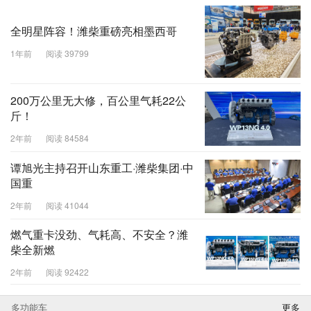
全明星阵容！潍柴重磅亮相墨西哥
1年前
阅读 39799
200万公里无大修，百公里气耗22公
斤！
2年前
阅读 84584
谭旭光主持召开山东重工·潍柴集团·中
国重
2年前
阅读 41044
燃气重卡没劲、气耗高、不安全？潍
柴全新燃
2年前
阅读 92422
多功能车
更多