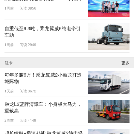
1周前
阅读 3856
自重低至9.3吨，乘龙翼威5纯电牵引
车助
1周前
阅读 2949
轻卡
更多
每年多赚6万！乘龙翼威2小霸龙打造
城际物
1天前
阅读 3672
乘龙L2蓝牌清障车：小身板大马力，
重载高
2周前
阅读 4149
超长续航+极速补能 乘龙翼威2纯电轻