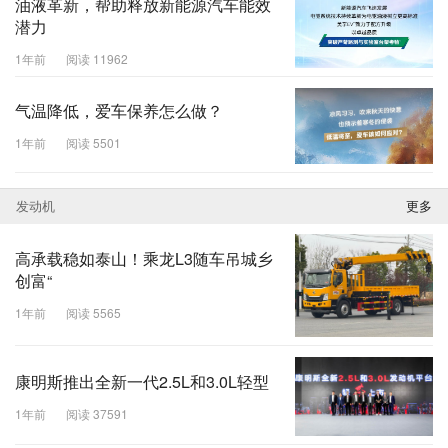
油液革新，帮助释放新能源汽车能效
潜力
1年前
阅读 11962
气温降低，爱车保养怎么做？
1年前
阅读 5501
发动机
更多
高承载稳如泰山！乘龙L3随车吊城乡
创富“
1年前
阅读 5565
康明斯推出全新一代2.5L和3.0L轻型
1年前
阅读 37591