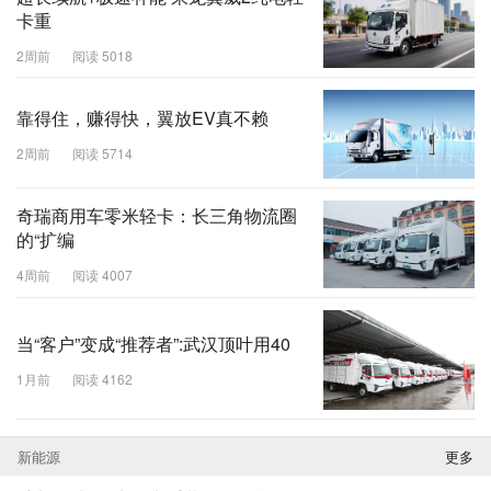
卡重
2周前
阅读 5018
靠得住，赚得快，翼放EV真不赖
2周前
阅读 5714
奇瑞商用车零米轻卡：长三角物流圈
的“扩编
4周前
阅读 4007
当“客户”变成“推荐者”:武汉顶叶用40
1月前
阅读 4162
新能源
更多