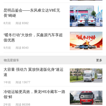
昆明品鉴会——东风睿立达V8E无
畏“崎岖
8月前
阅读 8382
“暖冬行动”大放价，买鑫源汽车享超
值优惠
9月前
阅读 8040
物流星级车
更多
大容量 强动力 翼放快递版化身“速运
速
1年前
阅读 13677
冷链运输更高效，乘龙H5冷藏车一路
领“鲜
2年前
阅读 86398