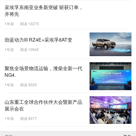
采埃孚东南亚业务新突破 斩获订单，
并将先
1年前
阅读 13275
劲蓝动力III RZ4E+采埃孚8AT变
1年前
阅读 10945
聚焦全场景物流运输，潍柴全新一代
NG4.
1年前
阅读 9329
山东重工全球合作伙伴大会暨新产品
展示会在
1年前
阅读 8377