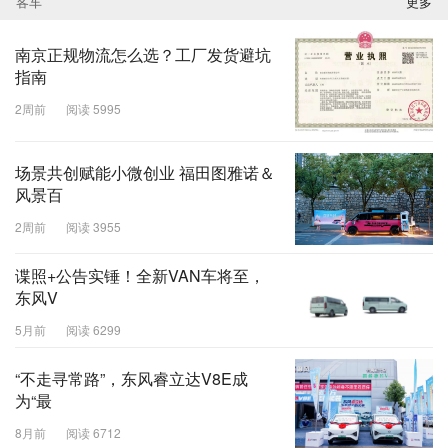
客车
更多
南京正规物流怎么选？工厂发货避坑
指南
2周前
阅读 5995
场景共创赋能小微创业 福田图雅诺＆
风景百
2周前
阅读 3955
谍照+公告实锤！全新VAN车将至，
东风V
5月前
阅读 6299
“不走寻常路”，东风睿立达V8E成
为“最
8月前
阅读 6712