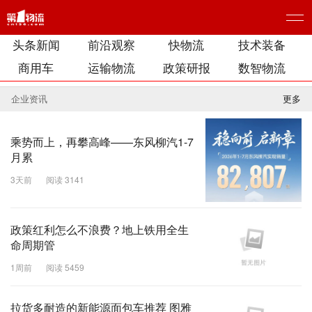
头条新闻
前沿观察
快物流
技术装备
商用车
运输物流
政策研报
数智物流
企业资讯
更多
乘势而上，再攀高峰——东风柳汽1-7
月累
3天前
阅读 3141
政策红利怎么不浪费？地上铁用全生
命周期管
1周前
阅读 5459
拉货多耐造的新能源面包车推荐 图雅