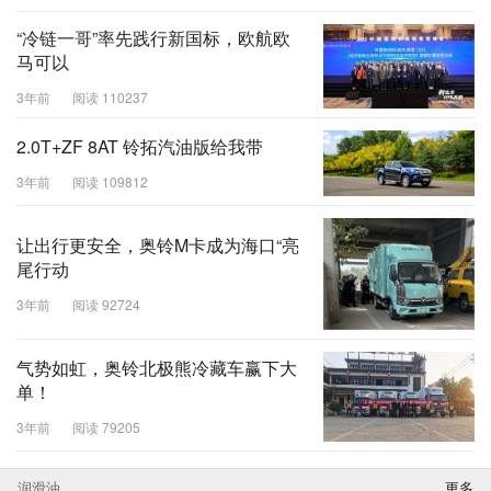
“冷链一哥”率先践行新国标，欧航欧
马可以
3年前
阅读 110237
2.0T+ZF 8AT 铃拓汽油版给我带
3年前
阅读 109812
让出行更安全，奥铃M卡成为海口“亮
尾行动
3年前
阅读 92724
气势如虹，奥铃北极熊冷藏车赢下大
单！
3年前
阅读 79205
润滑油
更多