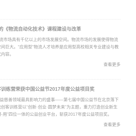
式的《物流自动化技术》课程建设与改革
物流市场具有千亿以上的市场发展空间。物流市场的发展使得物流
间巨大。“应用型”物流人才培养是应用型高校相关专业建设与教
究内容。
查看更多
训练营荣获中国公益节2017年度公益项目奖
公益慈善领域最具影响力的盛事——第七届中国公益节在北京落下
创客训练营以“创新·创业·圆梦未来”为主题，重力打造创业新生
-研-用”四位一体的公益创业平台，斩获2017年度公益项目奖。
查看更多