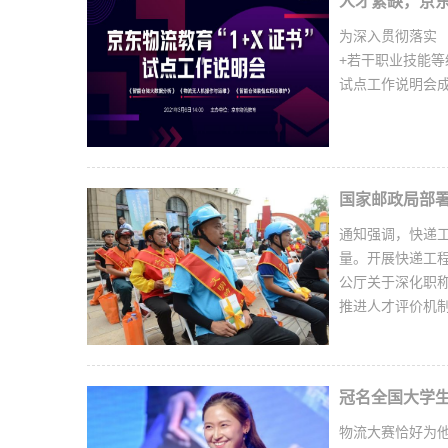
人才紧缺，京东
为深入贯彻落实 
+若干职业技能等
试点工作说明会
国家邮政局部署
通知强调，快递
量。开展快递工
公厅关于深化职
推进人才评价机制改
冠名全国大学生
物流大赛恰好为