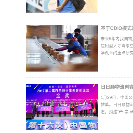
基于CDIO模
未来5年内我国
应用型人才需求空
学改革的重点研
日日顺物流创客
1月29日，中国
帷幕。日日顺物流
态，搭建“产-学