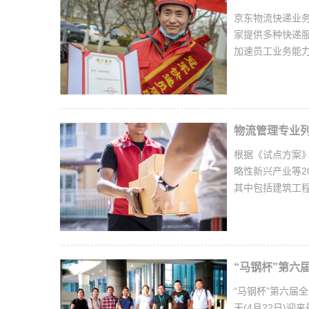
京东物流快递业
家提供多种快递
加速员工业务能
物流管理专业列
根据《试点方案
略性新兴产业等2
其中包括建筑工
“马钢杯”第六
“马钢杯”第六届
天(4月22日)