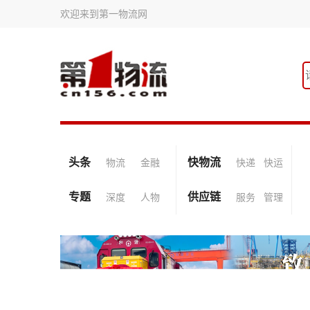
欢迎来到第一物流网
头条
快物流
物流
金融
快递
快运
专题
供应链
深度
人物
服务
管理