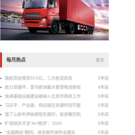
每月热点
更多
南航货运增资33.5亿，三大航混改告
5年前
助力双循环，菜鸟欧洲最大智慧物流枢纽
4年前
快递基础设施建设被纳入北京市政府工作
5年前
习近平：产业链、供应链在关键时刻不能
5年前
饿了么新年伊始频现负面时，投资餐饮机
5年前
旷视徐庆才谈“AI+物流”：2020
5年前
“全国两会”期间，进京邮件快件全面实
5年前