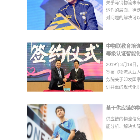
关乎马钢物流未
运作的层面。徐
对问题的解决可以提
中物联教育培
等级认证智能化考
2019年3月1
签署《物流从业
务院关于印发国
训并重的现代化职业
基于供应链的
供应链的物流信
能分析、解决实