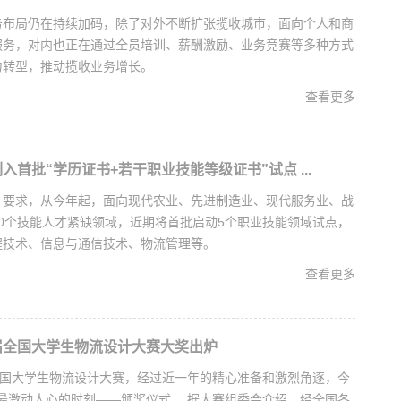
务布局仍在持续加码，除了对外不断扩张揽收城市，面向个人和商
服务，对内也正在通过全员培训、薪酬激励、业务竞赛等多种方式
力转型，推动揽收业务增长。
查看更多
入首批“学历证书+若干职业技能等级证书”试点 ...
》要求，从今年起，面向现代农业、先进制造业、现代服务业、战
0个技能人才紧缺领域，近期将首批启动5个职业技能领域试点，
程技术、信息与通信技术、物流管理等。
查看更多
届全国大学生物流设计大赛大奖出炉
全国大学生物流设计大赛，经过近一年的精心准备和激烈角逐，今
迎来最激动人心的时刻——颁奖仪式。 据大赛组委会介绍，经全国各