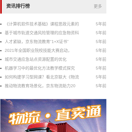
资讯排行榜
更多
《计算机软件技术基础》课程思政元素的
5年前
基于城市轨道交通风险管理的应急物资科
5年前
人才紧缺，京东物流教育“1+X证书”
5年前
2021年全国职业院校技能大赛启动，
5年前
城市交通应急站点资源配置的优化
5年前
机器学习中的最优化方法教学模式探究
5年前
如何构建学习型网课？看北京联大《物流
5年前
推动物流教育场景化，京东物流助力20
5年前