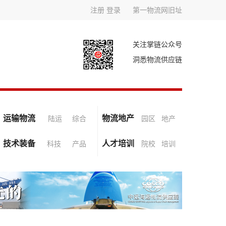
注册
登录
第一物流网旧址
关注掌链公众号
洞悉物流供应链
运输物流
物流地产
陆运
综合
园区
地产
技术装备
人才培训
科技
产品
院校
培训