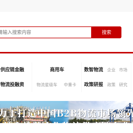
供应链金融
商用车
数智物流
企业
市场
物流投融资
政策研报
物流星级车
中重卡
政策
研究