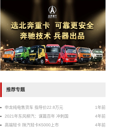
推荐专题
申龙纯电售货车 指导价22.8万元
1年前
2021年东风柳汽：谋篇百年 冲刺国
4年前
高端轻卡 陕汽轻卡K5000上市
4年前