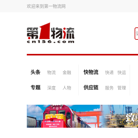
欢迎来到第一物流网
头条
快物流
物流
金融
快递
快运
专题
供应链
深度
人物
服务
管理