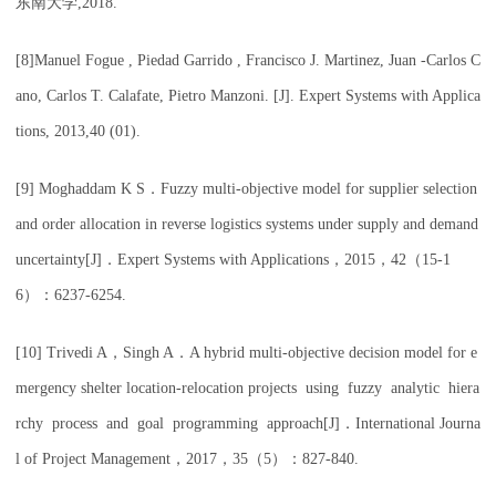
东南大学,2018.
[8]Manuel Fogue , Piedad Garrido , Francisco J. Martinez, Juan -Carlos C
ano, Carlos T. Calafate, Pietro Manzoni. [J]. Expert Systems with Applica
tions, 2013,40 (01).
[9] Moghaddam K S．Fuzzy multi-objective model for supplier selection
and order allocation in reverse logistics systems under supply and demand
uncertainty[J]．Expert Systems with Applications，2015，42（15-1
6）：6237-6254.
[10] Trivedi A，Singh A．A hybrid multi-objective decision model for e
mergency shelter location-relocation projects using fuzzy analytic hiera
rchy process and goal programming approach[J]．International Journa
l of Project Management，2017，35（5）：827-840.