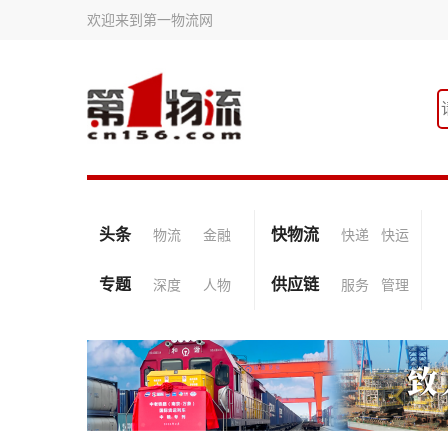
欢迎来到第一物流网
头条
快物流
物流
金融
快递
快运
专题
供应链
深度
人物
服务
管理