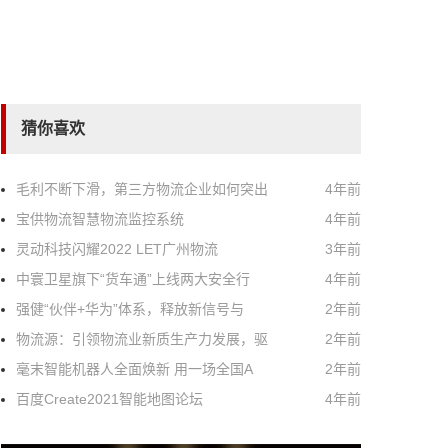
猜你喜欢
毛利不断下滑，第三方物流企业如何突出
4年前
宝供物流智慧物流监控系统
4年前
灵动科技闪耀2022 LET广州物流
3年前
中寰卫星旗下“货车通”上线两大安全行
4年前
强健“伙伴+华为”体系，释放新信号与
2年前
物流源：引领物流业新质生产力发展，驱
2年前
毫末智能机器人全面焕新 用一场全国A
2年前
百度Create2021智能地图论坛
4年前