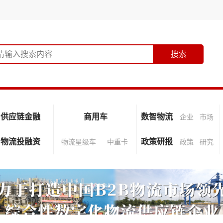
供应链金融
商用车
数智物流
企业
市场
物流投融资
政策研报
物流星级车
中重卡
政策
研究