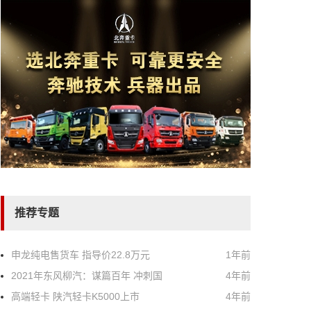
推荐专题
申龙纯电售货车 指导价22.8万元
1年前
2021年东风柳汽：谋篇百年 冲刺国
4年前
高端轻卡 陕汽轻卡K5000上市
4年前