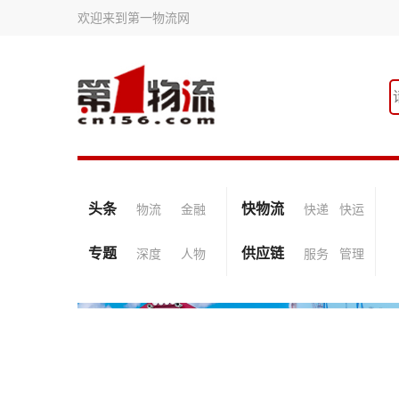
欢迎来到第一物流网
头条
快物流
物流
金融
快递
快运
专题
供应链
深度
人物
服务
管理