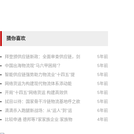
猜你喜欢
拜登颁供应链新政：全面审查供应链，剑
5年前
中国出海物流现“马六甲困局”？
5年前
智能供应链强势助力物流业“十四五”提
5年前
网络货运为构建现代物流体系添动能
5年前
开局“十四五”网络货运 构建高效供
5年前
拭目以待：国家骨干冷链物流基地呼之欲
5年前
滴滴杀入跑腿新战场：从“运人”到“运
6年前
比较申通 德邦等7家家族企业:家族物
4年前