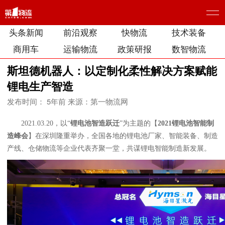
头条新闻
前沿观察
快物流
技术装备
商用车
运输物流
政策研报
数智物流
斯坦德机器人：以定制化柔性解决方案赋能
锂电生产智造
发布时间： 5年前
来源：第一物流网
2021.03.20，以“
锂电池智造跃迁
”为主题的【
2021锂电池智能制
造峰会
】在深圳隆重举办，全国各地的锂电池厂家、智能装备、制造
产线、仓储物流等企业代表齐聚一堂，共谋锂电智能制造新发展。