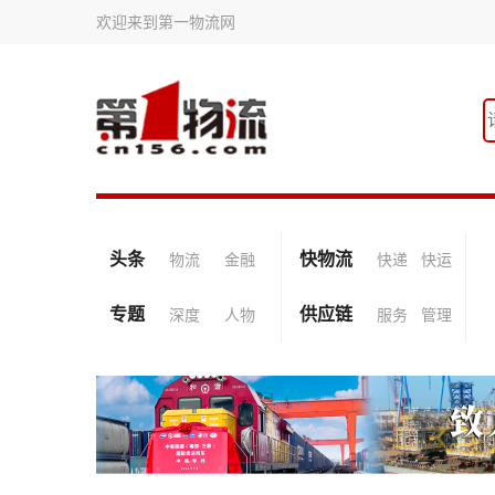
欢迎来到第一物流网
头条
快物流
物流
金融
快递
快运
专题
供应链
深度
人物
服务
管理