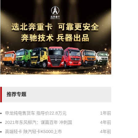
推荐专题
申龙纯电售货车 指导价22.8万元
1年前
2021年东风柳汽：谋篇百年 冲刺国
4年前
高端轻卡 陕汽轻卡K5000上市
4年前