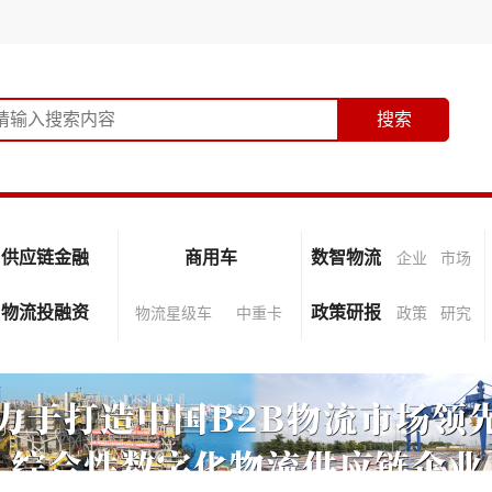
供应链金融
商用车
数智物流
企业
市场
物流投融资
政策研报
物流星级车
中重卡
政策
研究