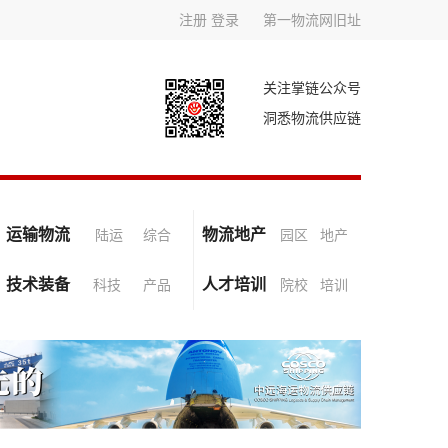
注册
登录
第一物流网旧址
关注掌链公众号
洞悉物流供应链
运输物流
物流地产
陆运
综合
园区
地产
技术装备
人才培训
科技
产品
院校
培训