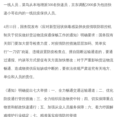
一线人员，菜鸟从本地增派500名快递员，京东调配2000多为包括快
递小哥在内的一线抗疫保供人员。
4月11日，国务院发布《应对新型冠状病毒感染肺炎疫情联防联控机
制关于切实做好货运物流保通保畅工作的通知》明确要求：国务院有
关部门要加大督导检查力度，对疫情防控措施层层加码、简单实
行“一刀切”劝返、违规设置防疫检查点、擅自阻断运输通道的，要通
过通报、约谈等方式督促有关方面加快整改；对于严重影响货运物流
畅通、造成物资供应短缺或中断的，要依法依规严肃追究有关地方、
单位和人员的责任。
《通知》明确提出七大举措：一、全力畅通交通运输通道；二、优化
防疫通行管控措施；三、全力组织应急物资中转；四、切实保障重点
物资和邮政快递通行；五、加强从业人员服务保障；六、着力纾困解
难维护行业稳定；七、精准落实疫情防控举措