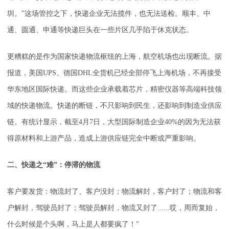
圳。”这场管控之下，快递企业无法揽件，也无法送检。顺丰、中
通、圆通、申通等快递巨头在一些片区几乎陷于休克状态。
更糟糕的是作为国家快递物流枢纽的上海，航空机场也出现断流。据
报道，美国UPS、德国DHL全货机已经全部停飞上海机场，不再接受
华东地区国际快递。而这些企业承载着芯片，精密仪器等高端科技领
域的快递物流。快递的断链，不只影响到民生，还影响到制造业供应
链。有统计显示，截至4月7日，大型国际制造企业40%的因为无法获
得原材料和上游产品，造成上游供应链完全中断或严重影响。
二、快递之“难”：停滞的物流
客户要发货：物流封了、客户没封；物流解封，客户封了；物流和客
户解封，驾驶员封了；驾驶员解封，物流又封了......哎，周而复始，
什么时候是个头啊，马上是人都要疯了！”